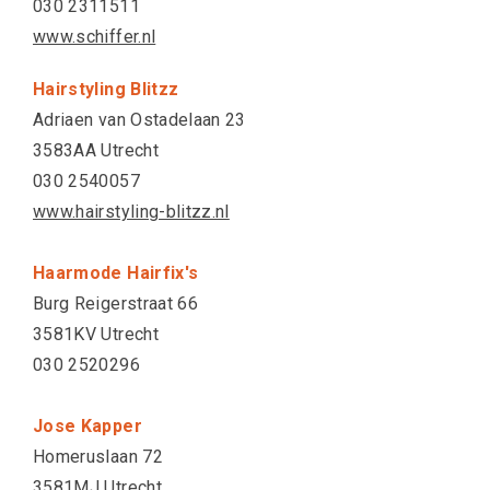
030 2311511
www.schiffer.nl
Hairstyling Blitzz
Adriaen van Ostadelaan 23
3583AA Utrecht
030 2540057
www.hairstyling-blitzz.nl
Haarmode Hairfix's
Burg Reigerstraat 66
3581KV Utrecht
030 2520296
Jose Kapper
Homeruslaan 72
3581MJ Utrecht